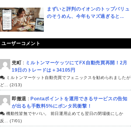
まずいと評判のイオンのトップバリュ
のそうめん、今年もマズ過ぎると...
ユーザーコメント
兜町
:
ミルトンマーケッツにてFX自動売買再開！2月
19日のトレードは＋34105円
ミルトンマーケット自動売買でフェニックスを勧められましたが
ど... (2/13)
即撤退
:
Pontaポイントを運用できるサービスの告知
が出るも手数料5%にポンタ民衝撃！
機動性皆無でヤバい。 前日運用止めても翌日の閉場後にしか
反... (7/01)