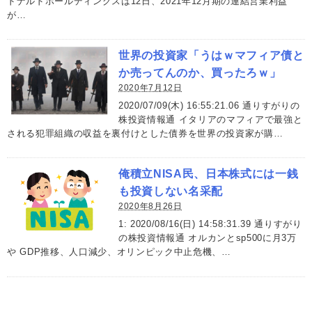
ドナルドホールディングスは12日、2021年12月期の連結営業利益
が…
世界の投資家「うはｗマフィア債と
か売ってんのか、買ったろｗ」
2020年7月12日
2020/07/09(木) 16:55:21.06 通りすがりの
株投資情報通 イタリアのマフィアで最強と
される犯罪組織の収益を裏付けとした債券を世界の投資家が購…
俺積立NISA民、日本株式には一銭
も投資しない名采配
2020年8月26日
1: 2020/08/16(日) 14:58:31.39 通りすがり
の株投資情報通 オルカンとsp500に月3万
や GDP推移、人口減少、オリンピック中止危機、…