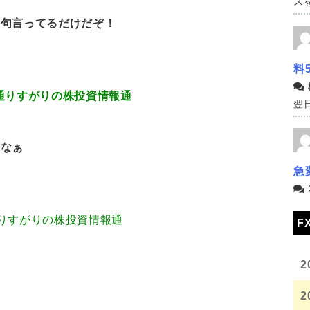
スを
文句言ってるだけだぞ！
料
0.189 通りすがりの株投資情報通
翌日
よなぁ
急
3.80 通りすがりの株投資情報通
F
2
2