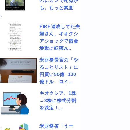
のにガンで死ぬか
も。もっと素直
.
FIRE達成してた夫
婦さん、キオクシ
アショックで借金
地獄に転落w...
米財務長官の「や
ることリスト」に
円買い50億─100
億ドル ロイ...
キオクシア、1株
→3株に株式分割
を決定！...
米財務省「うー