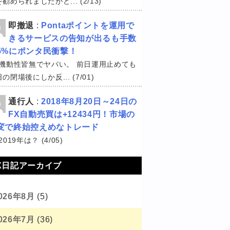
勧められましたがど... (2/13)
即撤退
:
Pontaポイントを運用で
きるサービスの告知が出るも手数
5%にポンタ民衝撃！
機動性皆無でヤバい。 前日運用止めても
の閉場後にしか反... (7/01)
通行人
:
2018年8月20日～24日の
FX自動売買は+12434円！市場の
変で終始控えめなトレード
2019年は？ (4/05)
X日記アーカイブ
026年8月
(5)
026年7月
(36)