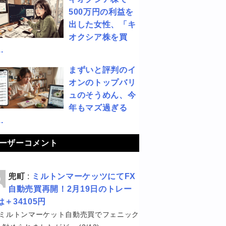
500万円の利益を
出した女性、「キ
オクシア株を買
.
まずいと評判のイ
オンのトップバリ
ュのそうめん、今
年もマズ過ぎる
.
ーザーコメント
兜町
:
ミルトンマーケッツにてFX
自動売買再開！2月19日のトレー
は＋34105円
ミルトンマーケット自動売買でフェニック