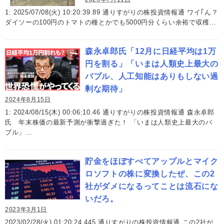
1: 2025/07/08(火) 10:20:39.89 通りすがりの株投資情報通 ワイ｢ん？
ダイソーの100円のトマトの種とかでも5000円分くらい余裕で収穫…
森永卓郎氏「12月に日経平均は1万
円を割る」「いまは人類史上最大の
バブル、人工知能はありもしない過
剰な期待」
2024年8月15日
1: 2024/08/15(木) 00:06:10.46 通りすがりの株投資情報通 森永卓郎
氏 年末株価の最新予測が衝撃過ぎた！ 「いまは人類史上最大のバ
ブル」…
貯金をほぼすべてアップルとマイク
ロソフトの株に変換したぜ、この2
社がダメになるってことは流石にな
いだろ。
2023年3月1日
2023/02/28(火) 01:20:24.445 通りすがりの株投資情報通 この2社が