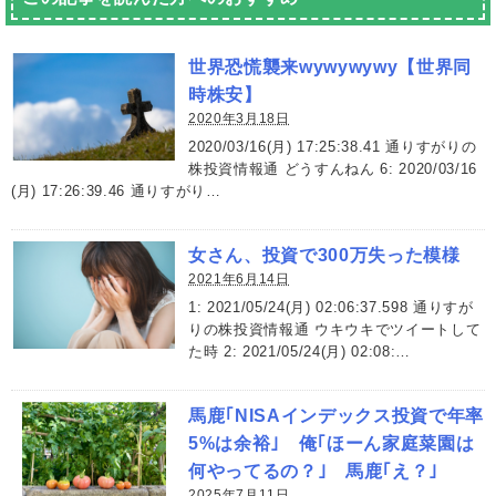
世界恐慌襲来wywywywy【世界同
時株安】
2020年3月18日
2020/03/16(月) 17:25:38.41 通りすがりの
株投資情報通 どうすんねん 6: 2020/03/16
(月) 17:26:39.46 通りすがり…
女さん、投資で300万失った模様
2021年6月14日
1: 2021/05/24(月) 02:06:37.598 通りすが
りの株投資情報通 ウキウキでツイートして
た時 2: 2021/05/24(月) 02:08:…
馬鹿｢NISAインデックス投資で年率
5%は余裕｣ 俺｢ほーん家庭菜園は
何やってるの？｣ 馬鹿｢え？｣
2025年7月11日