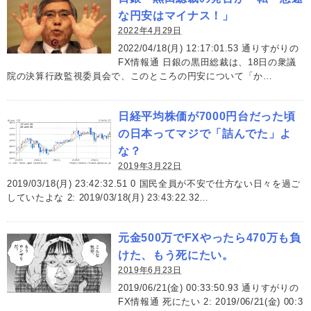
な円安はマイナス！」
2022年4月29日
2022/04/18(月) 12:17:01.53 通りすがりの
FX情報通 日銀の黒田総裁は、18日の衆議
院の決算行政監視委員会で、このところの円安について「か…
日経平均株価が7000円台だった頃
の日本ってマジで「詰んでた」よ
な？
2019年3月22日
2019/03/18(月) 23:42:32.51 0 国民全員が不安で仕方ない日々を過ご
していたよな 2: 2019/03/18(月) 23:43:22.32…
元金500万でFXやったら470万も負
けた、もう死にたい。
2019年6月23日
2019/06/21(金) 00:33:50.93 通りすがりの
FX情報通 死にたい 2: 2019/06/21(金) 00:3