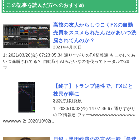
この記事を読んだ方へのおすすめ
高校の友人からしつこくFXの自動
売買をススメられたんだがあいつ洗
脳されてんのか？
2021年4月30日
1: 2021/03/26(金) 07:23:05.34 通りすがりのFX情報通 もしかしてあ
いつ洗脳されてる？ 自動取引AIみたいなのを使ってトータルで20
マ…
【終了】トランプ陽性で、FX民と
株民が塵に
2020年10月3日
1: 2020/10/02(金) 14:07:36.67 通りすがり
のFX情報通 ファーwwwwwwwwwwwwwww
wwwwww 2: 2020/10/02(…
日銀・黒田総裁の発言が一転「急速