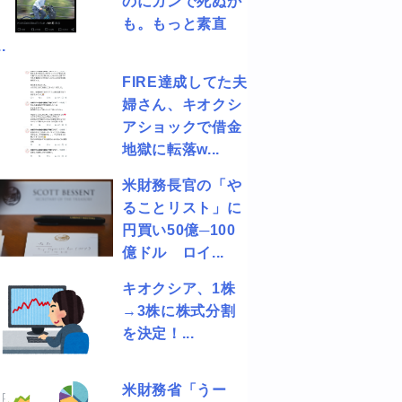
のにガンで死ぬか
も。もっと素直
.
FIRE達成してた夫
婦さん、キオクシ
アショックで借金
地獄に転落w...
米財務長官の「や
ることリスト」に
円買い50億─100
億ドル ロイ...
キオクシア、1株
→3株に株式分割
を決定！...
米財務省「うー