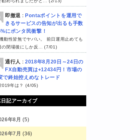
勧められましたがど... (2/13)
即撤退
:
Pontaポイントを運用で
きるサービスの告知が出るも手数
5%にポンタ民衝撃！
機動性皆無でヤバい。 前日運用止めても
の閉場後にしか反... (7/01)
通行人
:
2018年8月20日～24日の
FX自動売買は+12434円！市場の
変で終始控えめなトレード
2019年は？ (4/05)
X日記アーカイブ
026年8月
(5)
026年7月
(36)