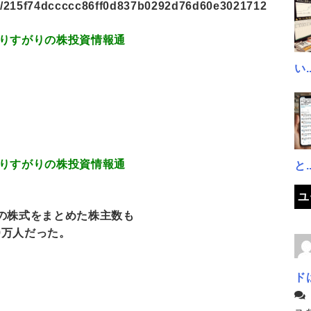
les/215f74dccccc86ff0d837b0292d76d60e3021712
8.08 通りすがりの株投資情報通
い..
0.95 通りすがりの株投資情報通
と..
ユ
の株式をまとめた株主数も
9万人だった。
ド