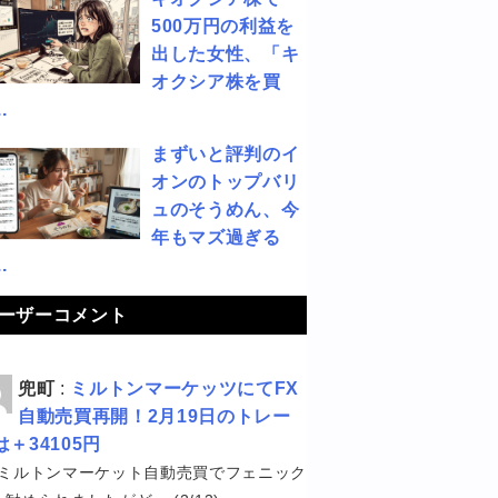
500万円の利益を
出した女性、「キ
オクシア株を買
.
まずいと評判のイ
オンのトップバリ
ュのそうめん、今
年もマズ過ぎる
.
ーザーコメント
兜町
:
ミルトンマーケッツにてFX
自動売買再開！2月19日のトレー
は＋34105円
ミルトンマーケット自動売買でフェニック