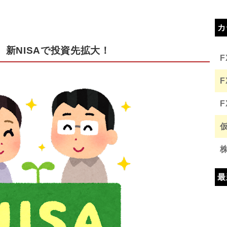
カ
 新NISAで投資先拡大！
最