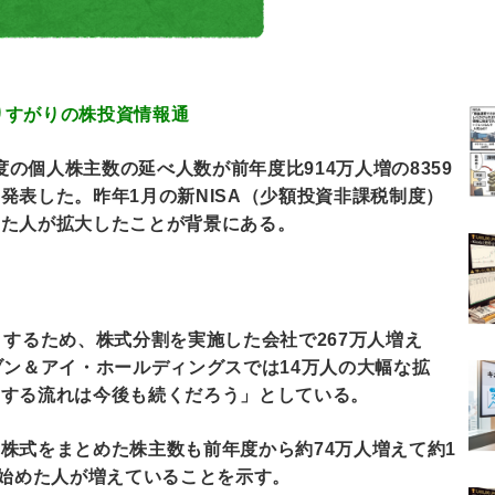
.84 通りすがりの株投資情報通
度の個人株主数の延べ人数が前年度比914万人増の8359
発表した。昨年1月の新NISA（少額投資非課税制度）
した人が拡大したことが背景にある。
くするため、株式分割を実施した会社で267万人増え
ブン＆アイ・ホールディングスでは14万人の大幅な拡
資する流れは今後も続くだろう」としている。
株式をまとめた株主数も前年度から約74万人増えて約1
を始めた人が増えていることを示す。