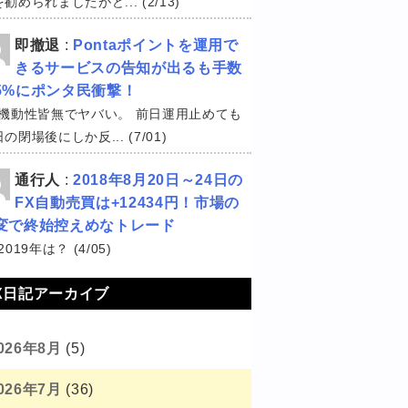
勧められましたがど... (2/13)
即撤退
:
Pontaポイントを運用で
きるサービスの告知が出るも手数
5%にポンタ民衝撃！
機動性皆無でヤバい。 前日運用止めても
の閉場後にしか反... (7/01)
通行人
:
2018年8月20日～24日の
FX自動売買は+12434円！市場の
変で終始控えめなトレード
2019年は？ (4/05)
X日記アーカイブ
026年8月
(5)
026年7月
(36)