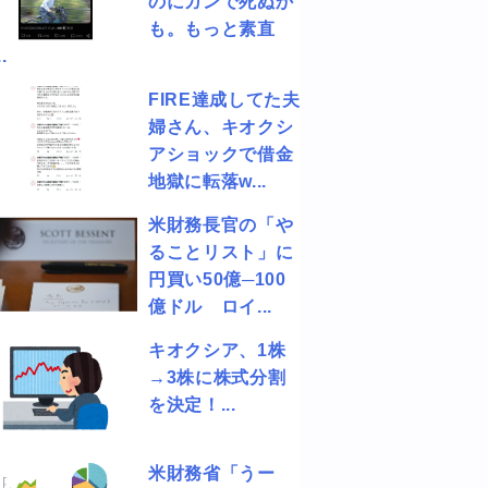
のにガンで死ぬか
も。もっと素直
.
FIRE達成してた夫
婦さん、キオクシ
アショックで借金
地獄に転落w...
米財務長官の「や
ることリスト」に
円買い50億─100
億ドル ロイ...
キオクシア、1株
→3株に株式分割
を決定！...
米財務省「うー