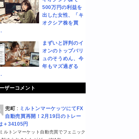
500万円の利益を
出した女性、「キ
オクシア株を買
.
まずいと評判のイ
オンのトップバリ
ュのそうめん、今
年もマズ過ぎる
.
ーザーコメント
兜町
:
ミルトンマーケッツにてFX
自動売買再開！2月19日のトレー
は＋34105円
ミルトンマーケット自動売買でフェニック