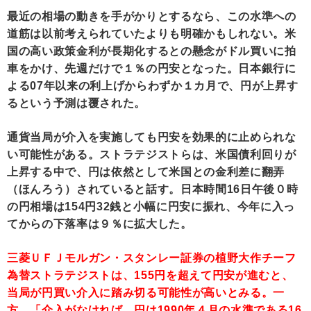
最近の相場の動きを手がかりとするなら、この水準への
道筋は以前考えられていたよりも明確かもしれない。米
国の高い政策金利が長期化するとの懸念がドル買いに拍
車をかけ、先週だけで１％の円安となった。日本銀行に
よる07年以来の利上げからわずか１カ月で、円が上昇す
るという予測は覆された。
通貨当局が介入を実施しても円安を効果的に止められな
い可能性がある。ストラテジストらは、米国債利回りが
上昇する中で、円は依然として米国との金利差に翻弄
（ほんろう）されていると話す。日本時間16日午後０時
の円相場は154円32銭と小幅に円安に振れ、今年に入っ
てからの下落率は９％に拡大した。
三菱ＵＦＪモルガン・スタンレー証券の植野大作チーフ
為替ストラテジストは、155円を超えて円安が進むと、
当局が円買い介入に踏み切る可能性が高いとみる。一
方、「介入がなければ、円は1990年４月の水準である16