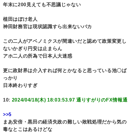
年末に200見えても不思議じゃない
植田はぼけ老人
神田財務官は現状認識すら出来ないバカ
この二人がアベノミクスが間違いだと認めて政策変更し
ないかぎり円安は止まらん
アホ二人の所為で日本人大迷惑
更に政財界は介入すれば何とかなると思っている池〇ば
っかり
日本終わりすぎ
10:
2024/04/18(木) 18:03:53.97 通りすがりのFX情報通
>>5
まあ安倍・黒田の経済失政の難しい敗戦処理だから気の
毒なとこはあるけどな