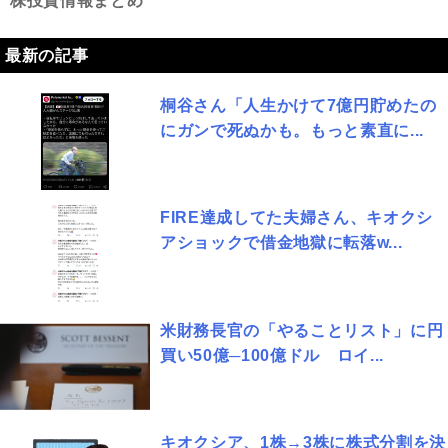
株投資情報まとめ
最新の記事
桐谷さん「人生かけて7億円貯めたの
にガンで死ぬかも。もっと素直に...
FIRE達成してた夫婦さん、キオクシ
アショックで借金地獄に転落w...
米財務長官の「やることリスト」に円
買い50億─100億ドル ロイ...
キオクシア、1株→3株に株式分割を決