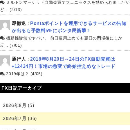
ミルトンマーケット自動売買でフェニックスを勧められましたが
ど... (2/13)
即撤退
:
Pontaポイントを運用できるサービスの告知
が出るも手数料5%にポンタ民衝撃！
機動性皆無でヤバい。 前日運用止めても翌日の閉場後にしか
反... (7/01)
通行人
:
2018年8月20日～24日のFX自動売買は
+12434円！市場の急変で終始控えめなトレード
2019年は？ (4/05)
FX日記アーカイブ
2026年8月
(5)
2026年7月
(36)