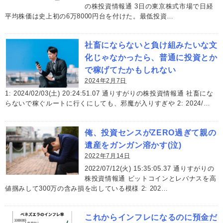
の株投資情報通 3日の東京株式市場で日経
平均株価は史上初の6万8000円台を付けた。最低投資…
社畜にならないと負け組みたいな文
化じゃなかったら、普通に投資とか
で稼げてたかもしれない
2024年2月7日
1: 2024/02/03(土) 20:24:51.07 通りすがりの株投資情報通 社畜にな
らないで稼ぐルートに行くにしても、邪魔が入りすぎや 2: 2024/…
俺、投資センスがZERO過ぎて親の
遺産をガンガン溶かす(泣)
2022年7月14日
2022/07/12(火) 15:35:05.37 通りすがりの
株投資情報通 ビットコインとレバナスを高
値掴みして300万の含み損を出している模様 2: 202…
これからインフレになるのに預金だ