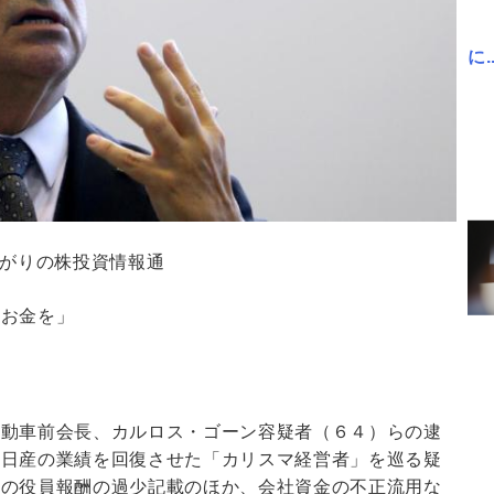
に..
0 通りすがりの株投資情報通
のお金を」
自動車前会長、カルロス・ゴーン容疑者（６４）らの逮
、日産の業績を回復させた「カリスマ経営者」を巡る疑
円の役員報酬の過少記載のほか、会社資金の不正流用な