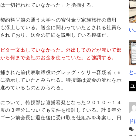
資は一切行われていなかった」と指摘する。
い契約料▽娘の通う大学への寄付金▽家族旅行の費用－
いも浮上している。送金に関わっていたとされる社員ら
い..
取されており、送金の詳細を説明している模様だ。
はビタ一文出していなかった。外出してのどが渇いて部
何から何まで会社のお金を使っていた」と強調する。
と..
逮捕された前代表取締役のグレッグ・ケリー容疑者（６
的に指示していたとみられる。特捜部は資金の流れを示
ユ
を進めているものとみられる。
載について、特捜部は逮捕容疑となった２０１０～１４
年度の３年分についても立件を検討している。計８年分
、ゴーン前会長は退任後に受け取る仕組みを考案し、日
ド