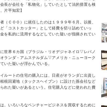
前会長が会社を「私物化」していたとして法的措置も検
昂、片平知宏】
任者（ＣＯＯ）に就任したのは１９９９年６月。以後、
など「コストカッター」として経費を切り詰めていっ
資金を私的に流用するなどしていた疑いが指摘されてい
側に世界６カ国（ブラジル・リオデジャネイロ▽レバノ
▽オランダ・アムステルダム▽アメリカ・ニューヨーク
せていた疑いが浮かんでいる。
ベイルートの住宅の購入には、日産がオランダに出資し
、租税回避地（タックスヘイブン）に設けた孫会社など
てられた疑いがあるという。住宅購入などに使われた費
社は、いろいろなベンチャービジネスを買収するために