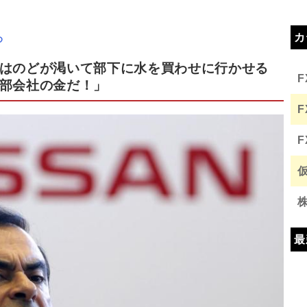
カ
め
はのどが渇いて部下に水を買わせに行かせる
部会社の金だ！」
最