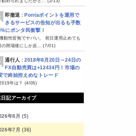
勧められましたがど... (2/13)
即撤退
:
Pontaポイントを運用で
きるサービスの告知が出るも手数
5%にポンタ民衝撃！
機動性皆無でヤバい。 前日運用止めても
の閉場後にしか反... (7/01)
通行人
:
2018年8月20日～24日の
FX自動売買は+12434円！市場の
変で終始控えめなトレード
2019年は？ (4/05)
X日記アーカイブ
026年8月
(5)
026年7月
(36)