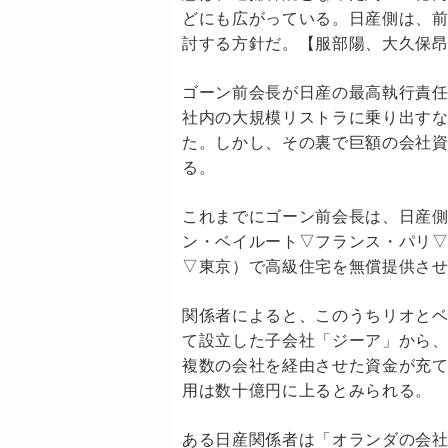
どにも広がっている。日産側は、
討する方針だ。【服部陽、大久保
ゴーン前会長が日産の最高執行責
社内の大規模リストラに乗り出す
た。しかし、その裏で巨額の会社
る。
これまでにゴーン前会長は、日産
ン・ベイルート▽フランス・パリ
▽東京）で高級住宅を無償提供さ
関係者によると、このうちリオと
て設立した子会社「ジーア」から
複数の会社を経由させた資金が充
用は数十億円に上るとみられる。
ある日産関係者は「オランダの会