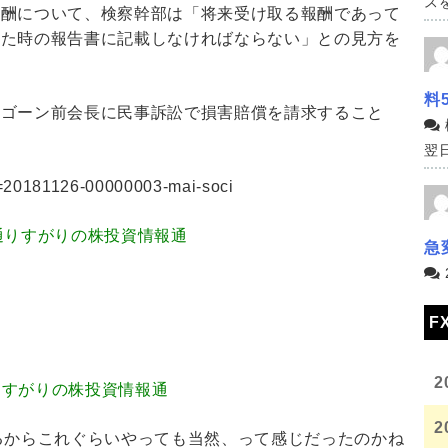
スを
報酬について、検察幹部は「将来受け取る報酬であって
した時の報告書に記載しなければならない」との見方を
料
らゴーン前会長に民事訴訟で損害賠償を請求すること
翌日
?a=20181126-00000003-mai-soci
54.32 通りすがりの株投資情報通
急
F
2
.82 通りすがりの株投資情報通
2
るからこれぐらいやっても当然、って感じだったのかね