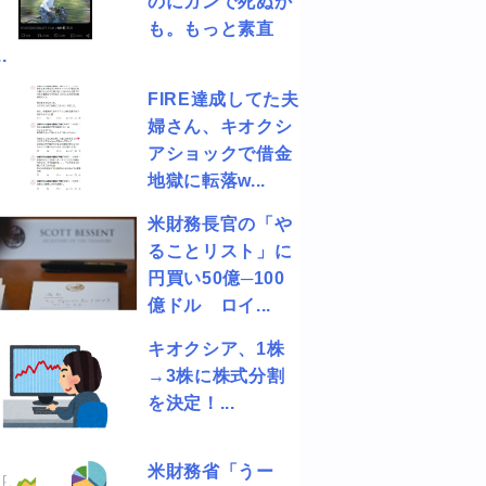
のにガンで死ぬか
も。もっと素直
.
FIRE達成してた夫
婦さん、キオクシ
アショックで借金
地獄に転落w...
米財務長官の「や
ることリスト」に
円買い50億─100
億ドル ロイ...
キオクシア、1株
→3株に株式分割
を決定！...
米財務省「うー