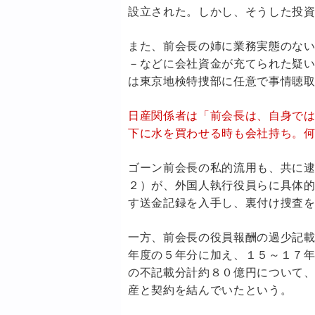
設立された。しかし、そうした投
また、前会長の姉に業務実態のな
－などに会社資金が充てられた疑
は東京地検特捜部に任意で事情聴
日産関係者は「前会長は、自身で
下に水を買わせる時も会社持ち。
ゴーン前会長の私的流用も、共に
２）が、外国人執行役員らに具体
す送金記録を入手し、裏付け捜査
一方、前会長の役員報酬の過少記
年度の５年分に加え、１５～１７
の不記載分計約８０億円について
産と契約を結んでいたという。