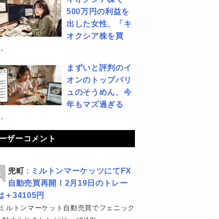
500万円の利益を
出した女性、「キ
オクシア株を買
.
まずいと評判のイ
オンのトップバリ
ュのそうめん、今
年もマズ過ぎる
.
ーザーコメント
兜町
:
ミルトンマーケッツにてFX
自動売買再開！2月19日のトレー
は＋34105円
ミルトンマーケット自動売買でフェニック