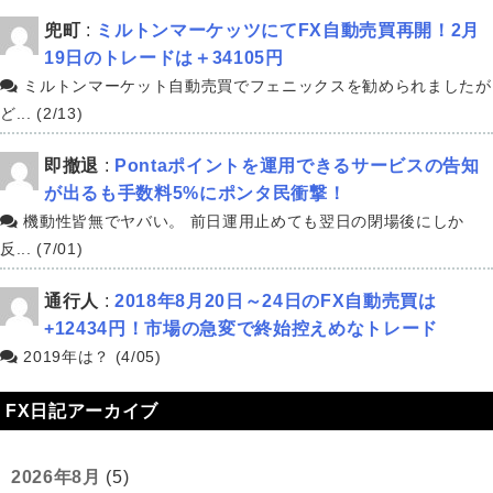
兜町
:
ミルトンマーケッツにてFX自動売買再開！2月
19日のトレードは＋34105円
ミルトンマーケット自動売買でフェニックスを勧められましたが
ど... (2/13)
即撤退
:
Pontaポイントを運用できるサービスの告知
が出るも手数料5%にポンタ民衝撃！
機動性皆無でヤバい。 前日運用止めても翌日の閉場後にしか
反... (7/01)
通行人
:
2018年8月20日～24日のFX自動売買は
+12434円！市場の急変で終始控えめなトレード
2019年は？ (4/05)
FX日記アーカイブ
2026年8月
(5)