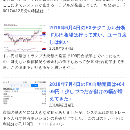
ここに来てシステムが止まるトラブルが発生しました… ちなみに、2
0017年12月分の利益は＋1…
2018年6月4日のFXテクニカル分析
ドル円相場は行って来い、ユーロ戻
しは鈍い
2018年6月4日
ドル円相場はトランプ大統領の発言で109円台後半までいったもの
の、冴えない株価状況や米金利の低下もあってか108円台前半まで失
速…このまま下がりきるかと思いきや…
2018年7月4日のFX自動売買は+64
09円！少しづつだが儲けの幅が増
えてきた♪
2018年7月4日
市場の動き的には大きな変動がありましたが、システムは新規トレー
ドを入れず保有ポジションの利確だけでした。 この日のトレードは
利確分が7,119円、ユーロドルロン…