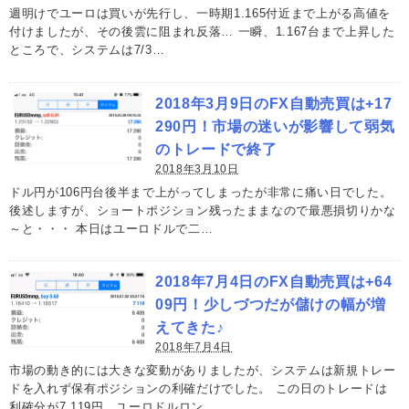
週明けでユーロは買いが先行し、一時期1.165付近まで上がる高値を
付けましたが、その後雲に阻まれ反落… 一瞬、1.167台まで上昇した
ところで、システムは7/3…
2018年3月9日のFX自動売買は+17
290円！市場の迷いが影響して弱気
のトレードで終了
2018年3月10日
ドル円が106円台後半まで上がってしまったが非常に痛い日でした。
後述しますが、ショートポジション残ったままなので最悪損切りかな
～と・・・ 本日はユーロドルで二…
2018年7月4日のFX自動売買は+64
09円！少しづつだが儲けの幅が増
えてきた♪
2018年7月4日
市場の動き的には大きな変動がありましたが、システムは新規トレー
ドを入れず保有ポジションの利確だけでした。 この日のトレードは
利確分が7,119円、ユーロドルロン…