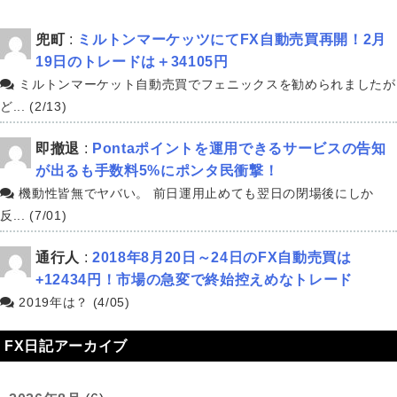
兜町
:
ミルトンマーケッツにてFX自動売買再開！2月
19日のトレードは＋34105円
ミルトンマーケット自動売買でフェニックスを勧められましたが
ど... (2/13)
即撤退
:
Pontaポイントを運用できるサービスの告知
が出るも手数料5%にポンタ民衝撃！
機動性皆無でヤバい。 前日運用止めても翌日の閉場後にしか
反... (7/01)
通行人
:
2018年8月20日～24日のFX自動売買は
+12434円！市場の急変で終始控えめなトレード
2019年は？ (4/05)
FX日記アーカイブ