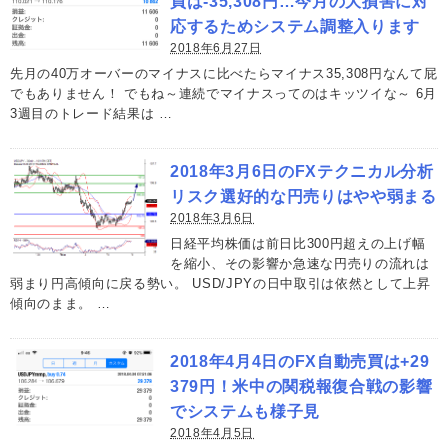
買は-35,308円…今月の大損害に対
応するためシステム調整入ります
2018年6月27日
先月の40万オーバーのマイナスに比べたらマイナス35,308円なんて屁
でもありません！ でもね～連続でマイナスってのはキッツイな～ 6月
3週目のトレード結果は …
2018年3月6日のFXテクニカル分析
リスク選好的な円売りはやや弱まる
2018年3月6日
日経平均株価は前日比300円超えの上げ幅
を縮小、その影響か急速な円売りの流れは
弱まり円高傾向に戻る勢い。 USD/JPYの日中取引は依然として上昇
傾向のまま。 …
2018年4月4日のFX自動売買は+29
379円！米中の関税報復合戦の影響
でシステムも様子見
2018年4月5日