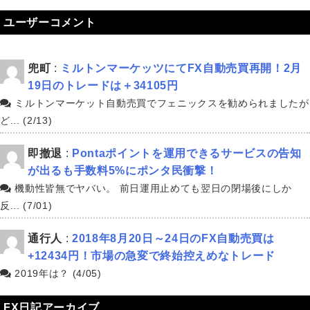
ユーザーコメント
兜町
:
ミルトンマーケッツにてFX自動売買再開！2月
19日のトレードは＋34105円
ミルトンマーケット自動売買でフェニックスを勧められましたが
ど... (2/13)
即撤退
:
Pontaポイントを運用できるサービスの告知
が出るも手数料5%にポンタ民衝撃！
機動性皆無でヤバい。 前日運用止めても翌日の閉場後にしか
反... (7/01)
通行人
:
2018年8月20日～24日のFX自動売買は
+12434円！市場の急変で終始控えめなトレード
2019年は？ (4/05)
FX日記アーカイブ