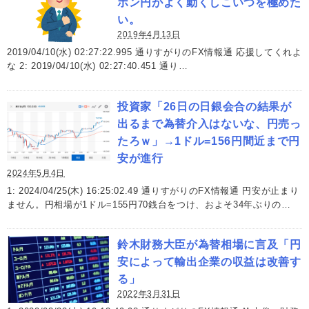
ポン円がよく動くしこいつを極めた
い。
2019年4月13日
2019/04/10(水) 02:27:22.995 通りすがりのFX情報通 応援してくれよ
な 2: 2019/04/10(水) 02:27:40.451 通り…
投資家「26日の日銀会合の結果が
出るまで為替介入はないな、円売っ
たろｗ」→1ドル=156円間近まで円
安が進行
2024年5月4日
1: 2024/04/25(木) 16:25:02.49 通りすがりのFX情報通 円安が止まり
ません。円相場が1ドル=155円70銭台をつけ、およそ34年ぶりの…
鈴木財務大臣が為替相場に言及「円
安によって輸出企業の収益は改善す
る」
2022年3月31日