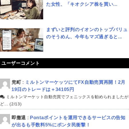
た女性、「キオクシア株を買い...
まずいと評判のイオンのトップバリュ
のそうめん、今年もマズ過ぎると...
ユーザーコメント
兜町
:
ミルトンマーケッツにてFX自動売買再開！2月
19日のトレードは＋34105円
ミルトンマーケット自動売買でフェニックスを勧められましたが
ど... (2/13)
即撤退
:
Pontaポイントを運用できるサービスの告知
が出るも手数料5%にポンタ民衝撃！