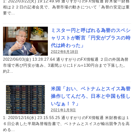
1: 2022/03/22(火) 19:12:49.98 通りすがりのFX情報通 鈴木俊一財務
相は２２日の記者会見で、為替市場の動きについて「為替の安定は重
要で…
ミスター円と呼ばれる為替のスペシ
ャリストが断言「円安がプラスの時
代は終わった」
2022年6月18日
2022/06/03(金) 13:28:27.64 通りすがりのFX情報通 ２日の外国為替
市場で再び円安が進み、3週間ぶりに1ドル=130円台まで下落した。
約2…
米国「おい、ベトナムとスイス為替
操作してんだろ、日本と中国も怪し
いなぁ！？」
2021年1月9日
1: 2020/12/16(水) 23:15:55.25 通りすがりのFX情報通 米財務省は１
６日公表した半期為替報告書で、ベトナムとスイスが輸出競争力を高
める…